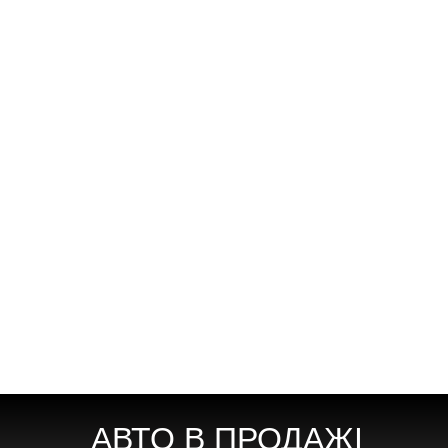
отримуєте повністю готове авто, без додаткових
витрат.
— Цілий електрокар, без участі у ДТП;
— Весь процес займає до 3-ох тижнів;
— Чудовий технічний стан!
066-947-90-89
068-808-33-53
Запас ходу:: до 200 км.
Бюджет:: до 10 000 €
Запас ходу:: до 300 км.
Бюджет:: до 15 000 €
ДИВІТЬСЯ ТАКОЖ
АВТО В ПРОДАЖІ